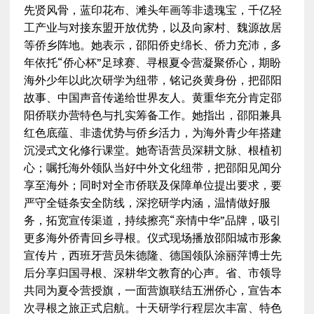
先贤风骨，蓝印花布、滩头年画等非遗瑰宝，千亿轻
工产业与对接东盟开放优势，以及向家村、魏源故居
等侨乡阵地。她表示，邵阳侨史绵长、侨力充沛，多
年依托“侨心杯”足球赛、寻根夏令营凝聚侨心，期盼
海外少年以此次研学为纽带，铭记炎黄身份，把邵阳
故事、中国声音传递给世界友人。黄重华充分肯定邵
阳侨联办营特色与扎实筹备工作。她指出，邵阳兼具
红色底蕴、非遗优势与侨乡活力，为海外青少年搭建
沉浸式文化修行课堂。她寄语营员深耕文脉、根植初
心；嘱托海外领队当好中外文化纽带，把邵阳见闻分
享至海外；同时对全市侨联及保障单位提出要求，要
严守全链条安全防线，深挖研学内涵，温情做好服
务，拓宽宣传渠道，持续擦亮“亲情中华”品牌，吸引
更多海外侨青回乡寻根。仪式现场播放邵阳城市形象
宣传片，西班牙营员朱德隆、德国领队涂丽萍博士先
后分享归国寻根、深耕华文教育的心声。省、市领导
共同为夏令营授旗，一面营旗联结五洲侨心，宣告本
次寻根之旅正式启航。十天研学行程层次丰富、特色