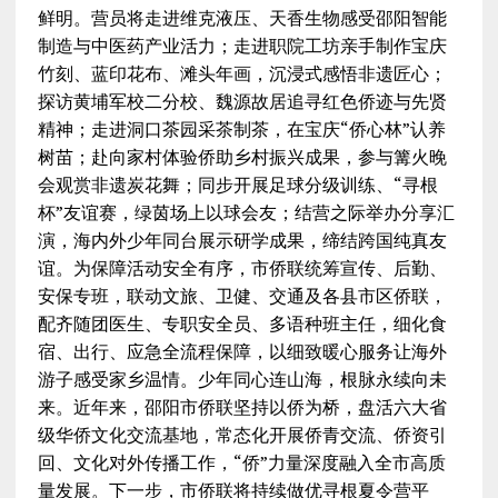
鲜明。营员将走进维克液压、天香生物感受邵阳智能
制造与中医药产业活力；走进职院工坊亲手制作宝庆
竹刻、蓝印花布、滩头年画，沉浸式感悟非遗匠心；
探访黄埔军校二分校、魏源故居追寻红色侨迹与先贤
精神；走进洞口茶园采茶制茶，在宝庆“侨心林”认养
树苗；赴向家村体验侨助乡村振兴成果，参与篝火晚
会观赏非遗炭花舞；同步开展足球分级训练、“寻根
杯”友谊赛，绿茵场上以球会友；结营之际举办分享汇
演，海内外少年同台展示研学成果，缔结跨国纯真友
谊。为保障活动安全有序，市侨联统筹宣传、后勤、
安保专班，联动文旅、卫健、交通及各县市区侨联，
配齐随团医生、专职安全员、多语种班主任，细化食
宿、出行、应急全流程保障，以细致暖心服务让海外
游子感受家乡温情。少年同心连山海，根脉永续向未
来。近年来，邵阳市侨联坚持以侨为桥，盘活六大省
级华侨文化交流基地，常态化开展侨青交流、侨资引
回、文化对外传播工作，“侨”力量深度融入全市高质
量发展。下一步，市侨联将持续做优寻根夏令营平