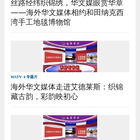
丝路经纬织锦绣，华文媒眼赏华章
——海外华文媒体相约和田纳克西
湾手工地毯博物馆
WATV-4 专题片
海外华文媒体走进艾德莱斯：织锦
藏古韵，彩韵映初心