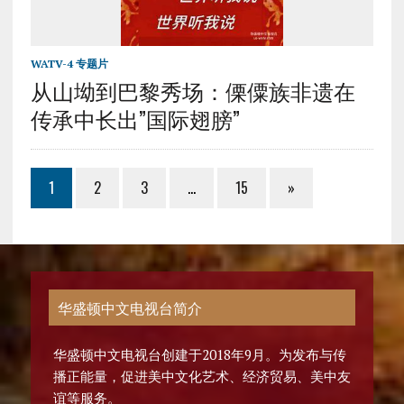
WATV-4 专题片
从山坳到巴黎秀场：傈僳族非遗在
传承中长出”国际翅膀”
1
2
3
…
15
»
华盛顿中文电视台简介
华盛顿中文电视台创建于2018年9月。为发布与传
播正能量，促进美中文化艺术、经济贸易、美中友
谊等服务。