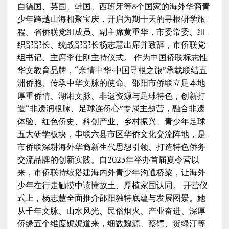
自德国、英国、韩国、西班牙等8个国家的海外华裔青
少年跨越山海相聚宝庆，开启为期十天的寻根研学旅
程。省侨联党组成员、副主席黄重华，市委常委、组
织部部长、统战部部长杨志慧出席并致辞，市侨联党
组书记、主席李仕刚主持仪式。 作为中国侨联标志性
华文教育品牌，“亲情中华·中国寻根之旅”承载联结五
洲侨胞、传承中华文脉的使命。邵阳市侨联立足本地
厚重侨情、湖湘文脉、非遗资源与足球特色，创新打
造“非遗润根脉、足球连侨心”专属主题营，融合非遗
体验、红色侨史、科创产业、乡村振兴、青少年足球
五大研学板块，串联六县市区华侨文化交流阵地，是
市侨联深耕海外华裔新生代思想引领、打造特色侨务
交流品牌的创新实践。自2023年举办首届夏令营以
来，市侨联持续搭建海内外青少年沟通桥梁，让海外
少年在行走触摸中读懂故土、厚植家国认同。 开营仪
式上，杨志慧全面推介邵阳独特底蕴与发展图景。她
从千年文脉、山水风光、民俗烟火、产业奋进、深厚
侨缘五个维度娓娓道来，细数魏源、蔡锷、贺绿汀等