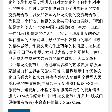
化的传承和发展，增进人们对龙文化的了解和和对生
活的热爱。同时，龙文化也致力于促进国际间的文化
交流与合作，以及加强国内外龙文化的交流与合作，
为构建一个和谐、包容的文化共同体做出贡献。 “我们
都是龙的传人”，常令中国人感到激动、奋发、自豪。
一句“我们都是龙的传人”，可将天下华夏儿女的心聚
焦在祖国的大家庭里，形成了一种强有力的牢不可破
的精神城堡。华夏文明几千上万年的长河里，龙从远
古 到今日已被华夏儿女引以为豪，龙的图腾从一种神,
已升华为中华民族强有力的精神财富。 大型纪录片
《中华龙文化节》，通过丰富多样的艺术表演,增强国
家凝聚力和世界各民族认同感,向世界展示中华民族文
化自信强大的软实力,将海内外华人华侨和全世界人民
爱和平的热情拉高,并掀起一个新高潮! 鸣 谢 公众号、
微视号、短视频、小程序等拍摄者恭喜你的视频镜头
进入2024大型纪录片《中华龙文化节》系列片(版权归
原拍摄者所有) 本台责任编辑：Nina Chen