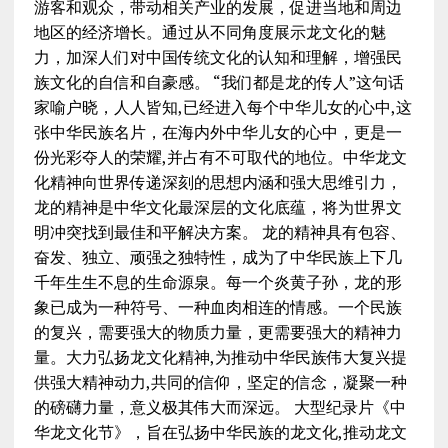
游客和观众，带动相关产业的发展，促进当地和周边
地区的经济增长。通过从不同角度展示龙文化的魅
力，加深人们对中国传统文化的认知和理解，增强民
族文化的自信和自豪感。 “我们都是龙的传人”这句话
家喻户晓，人人皆知,已经进入每个中华儿女的心中,这
张中华民族名片，在海内外中华儿女的心中，更是一
份光彩夺人的荣耀,并占有不可取代的地位。中华龙文
化精神向世界传递深刻的思想内涵和强大思维引力，
龙的精神是中华文化最深层的文化底蕴，将为世界文
明冲突找到最佳和平解决方案。 龙的精神具有包容、
奋发、独立、顽强之独特性，成为了中华民族上下几
千年生生不息的生命源泉。每一个炎黄子孙，龙的形
象已成为一种符号、一种血肉相连的情感。一个民族
的复兴，需要强大的物质力量，更需要强大的精神力
量。大力弘扬龙文化精神,为推动中华民族伟大复兴提
供强大精神动力,共同的信仰，坚定的信念，凝聚一种
的磅礴力量，意义极其伟大而深远。 大型纪录片《中
华龙文化节》，旨在弘扬中华民族的龙文化,推动龙文