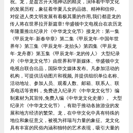
祝。龙，是盘古开天地神话的精灵，演绎着中华文化
的发展历程，象征着华夏儿女的品德、精神和信仰。
对促进人类文明发展有着极其重的作用,我们都是龙的
传人将在世界拉开新篇章! 华盛顿中文电视台在农历龙
年隆重推出纪录片《中华龙文化节》接龙片：第一集
《甲辰龙年-新春华章》第二集《甲辰龙年-中国年世
界年》第三集《甲辰龙年-龙抬头》第四集《甲辰龙
年-龙舟赛》第五集《甲辰龙年-龙的传人》 大型纪录
片《中华龙文化节》由世界和平新媒体、华盛顿中文
电视台联合出品，国际华文媒体发布。凡参加活动的
机构，可提供活动图片和视频, 并提供组织单位名称、
活动地址、参加人员、观看人数、邮箱、联系人、联
系电话等资料，免费进入纪录片《中华龙文化节》编
制素材为其宣传,免费入编《中华龙文化史册》。 大型
纪录片《中华龙文化节》，有助于推动各旅游业的发
展和地方经济的繁荣。龙，在中华文化中具有特殊的
地位和象征意义，被视为祥瑞与力量的象征。龙文化
具有丰富的民俗内涵和独特的艺术表现，吸引大量的