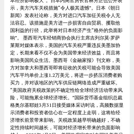
本经济影响极大”。日本内阁官房长官林芳正也公开表
示，美方汽车关税措施“令人极其遗憾”。日本《朝日
新闻》发表社论称，美方对进口汽车加征关税令人无
法容忍。该措施是美方进一步损害自由贸易、攫取他
国利益的行径，此举将对日本经济产生“格外的负面影
响”。 墨西哥汽车经销商协会执行主席吉列尔莫·罗萨
莱斯对媒体表示，美国的汽车关税严重违反美墨加协
定，长期来看不仅不会为美国带来经济效益，而且将
影响美国民众生活。墨西哥《金融家报》刊文称，美
方对加拿大和墨西哥即将征收的关税可能会导致美国
汽车平均单价上涨1.2万美元，将进一步挤压消费者购
买力，并对该地区的汽车供应链网络造成严重破坏。
“美国政府关税政策的不确定性给全球经济活动带来风
险，可能拖累全球经济增长。”国际货币基金组织总裁
格奥尔基耶娃3月31日接受媒体采访时说，高频数据显
示消费者和投资者信心在一定程度上走弱，这将给经
济增长前景带来影响。关税政策越早明确越好，不确
定性持续时间越长，可能对经济增长带来的负面影响