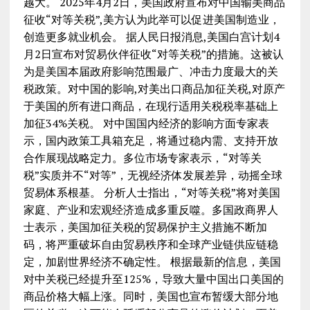
越大。 2025年4月2日，美国政府宣布对中国输美商品
征收“对等关税”,美方认为此举可以促进美国制造业，
创造更多就业机会。 据人民日报消息,美国白宫计划4
月2日宣布对贸易伙伴征收“对等关税”的措施。这被认
为是美国本届政府影响范围最广、冲击力度最大的关
税政策。对中国的影响,对美出口商品加征关税,对原产
于美国的所有进口商品，在现行适用关税税率基础上
加征34%关税。 对中国国内经济的影响方面专家表
示，国内政策工具箱充足，将通过稳内需、支持开放
合作展现战略定力。多位市场专家表示，“对等关
税”实质并不“对等”，无视经济体发展差异，动摇全球
贸易体系根基。 分析人士指出，“对等关税”将对美国
家庭、产业和宏观经济造成多重反噬。多国政商界人
士表示，美国加征关税的贸易保护主义措施不断加
码，将严重破坏自由贸易秩序和全球产业链供应链稳
定，加剧世界经济不确定性。 根据最新的信息，美国
对中关税已经提升至125%，导致大量中国出口美国的
商品价格大幅上涨。同时，美国也宣布暂缓大部分地