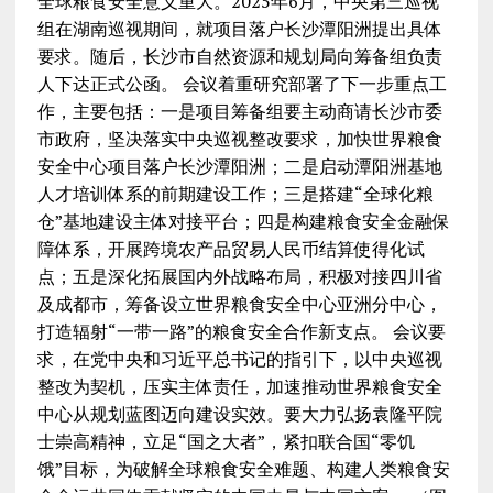
全球粮食安全意义重大。2025年6月，中央第三巡视
组在湖南巡视期间，就项目落户长沙潭阳洲提出具体
要求。随后，长沙市自然资源和规划局向筹备组负责
人下达正式公函。 会议着重研究部署了下一步重点工
作，主要包括：一是项目筹备组要主动商请长沙市委
市政府，坚决落实中央巡视整改要求，加快世界粮食
安全中心项目落户长沙潭阳洲；二是启动潭阳洲基地
人才培训体系的前期建设工作；三是搭建“全球化粮
仓”基地建设主体对接平台；四是构建粮食安全金融保
障体系，开展跨境农产品贸易人民币结算使得化试
点；五是深化拓展国内外战略布局，积极对接四川省
及成都市，筹备设立世界粮食安全中心亚洲分中心，
打造辐射“一带一路”的粮食安全合作新支点。 会议要
求，在党中央和习近平总书记的指引下，以中央巡视
整改为契机，压实主体责任，加速推动世界粮食安全
中心从规划蓝图迈向建设实效。要大力弘扬袁隆平院
士崇高精神，立足“国之大者”，紧扣联合国“零饥
饿”目标，为破解全球粮食安全难题、构建人类粮食安