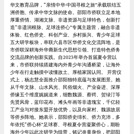
华文教育品牌，“亲情中华·中国寻根之旅”承载联结五
洲侨胞、传承中华文脉的使命。邵阳市侨联立足本地
厚重侨情、湖湘文脉、非遗资源与足球特色，创新打
造“非遗润根脉、足球连侨心”专属主题营，融合非遗
体验、红色侨史、科创产业、乡村振兴、青少年足球
五大研学板块，串联六县市区华侨文化交流阵地，是
市侨联深耕海外华裔新生代思想引领、打造特色侨务
交流品牌的创新实践。自2023年举办首届夏令营以
来，市侨联持续搭建海内外青少年沟通桥梁，让海外
少年在行走触摸中读懂故土、厚植家国认同。 开营仪
式上，杨志慧全面推介邵阳独特底蕴与发展图景。她
从千年文脉、山水风光、民俗烟火、产业奋进、深厚
侨缘五个维度娓娓道来，细数魏源、蔡锷、贺绿汀等
先贤风骨，蓝印花布、滩头年画等非遗瑰宝，千亿轻
工产业与对接东盟开放优势，以及向家村、魏源故居
等侨乡阵地。她表示，邵阳侨史绵长、侨力充沛，多
年依托“侨心杯”足球赛、寻根夏令营凝聚侨心，期盼
海外少年以此次研学为纽带，铭记炎黄身份，把邵阳