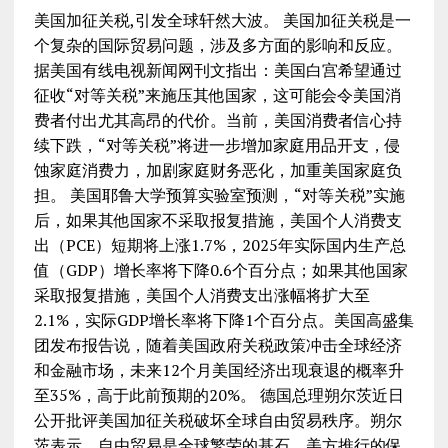
美国加征关税,引发全球轩然大波。 美国加征关税是一
个复杂的国际贸易问题，涉及多方面的影响和反应。
据美国有线电视新闻网刊文指出：美国白宫希望通过
征收“对等关税”来施压其他国家，这可能会令美国消
费者付出尤其高昂的代价。当前，美国消费者信心持
续下跌，“对等关税”将进一步增加家庭用品开支，侵
蚀家庭消费力，加剧家庭财务恶化，加重美国家庭负
担。 美国耶鲁大学预算实验室预测，“对等关税”实施
后，如果其他国家不采取报复措施，美国个人消费支
出（PCE）短期将上涨1.7%，2025年实际国内生产总
值（GDP）增长率将下降0.6个百分点；如果其他国家
采取报复措施，美国个人消费支出涨幅将扩大至
2.1%，实际GDP增长率将下降1个百分点。美国高盛集
团发布报告说，随着美国政府关税政策冲击全球经济
和金融市场，未来12个月美国经济出现衰退的概率升
至35%，高于此前预期的20%。 德国总理朔尔茨近日
公开批评美国加征关税破坏全球自由贸易秩序。朔尔
茨表示，自由贸易是全球繁荣的基石，美方推行的保