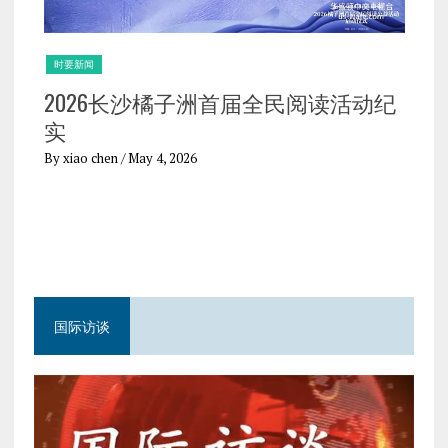
时要新闻
时
2026长沙橘子洲首届全民阅读活动纪
2
实
华
By xiao chen
/ May 4, 2026
By 
国际访谈