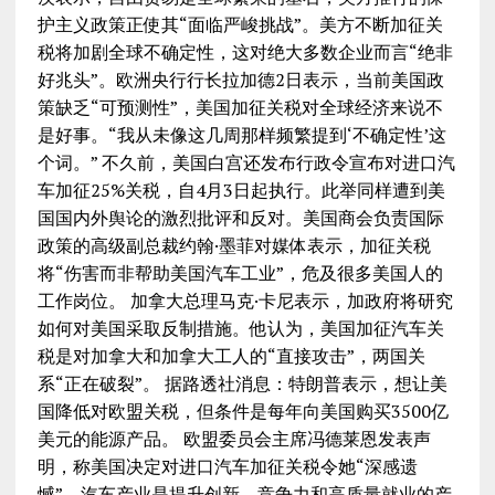
护主义政策正使其“面临严峻挑战”。美方不断加征关
税将加剧全球不确定性，这对绝大多数企业而言“绝非
好兆头”。欧洲央行行长拉加德2日表示，当前美国政
策缺乏“可预测性”，美国加征关税对全球经济来说不
是好事。“我从未像这几周那样频繁提到‘不确定性’这
个词。” 不久前，美国白宫还发布行政令宣布对进口汽
车加征25%关税，自4月3日起执行。此举同样遭到美
国国内外舆论的激烈批评和反对。美国商会负责国际
政策的高级副总裁约翰·墨菲对媒体表示，加征关税
将“伤害而非帮助美国汽车工业”，危及很多美国人的
工作岗位。 加拿大总理马克·卡尼表示，加政府将研究
如何对美国采取反制措施。他认为，美国加征汽车关
税是对加拿大和加拿大工人的“直接攻击”，两国关
系“正在破裂”。 据路透社消息：特朗普表示，想让美
国降低对欧盟关税，但条件是每年向美国购买3500亿
美元的能源产品。 欧盟委员会主席冯德莱恩发表声
明，称美国决定对进口汽车加征关税令她“深感遗
憾”。汽车产业是提升创新、竞争力和高质量就业的产