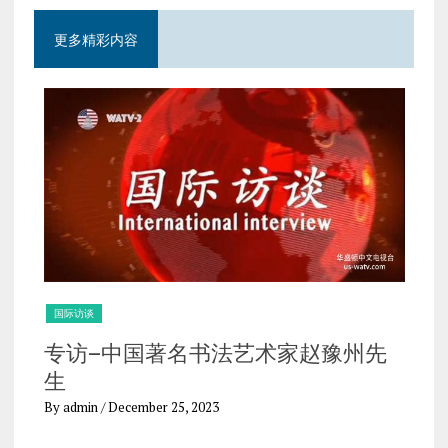
更多精彩内容
国际访谈
国
专访–中国著名书法艺术家赵豫州先
海
博
生
曾
By admin
/ December 25, 2023
By 