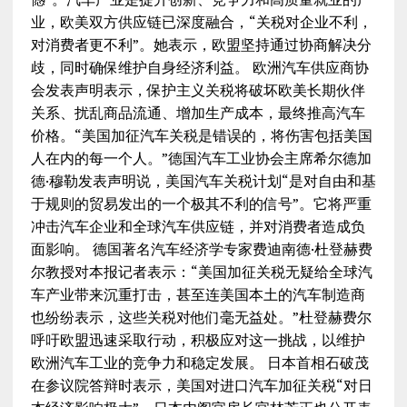
业，欧美双方供应链已深度融合，“关税对企业不利，
对消费者更不利”。她表示，欧盟坚持通过协商解决分
歧，同时确保维护自身经济利益。 欧洲汽车供应商协
会发表声明表示，保护主义关税将破坏欧美长期伙伴
关系、扰乱商品流通、增加生产成本，最终推高汽车
价格。“美国加征汽车关税是错误的，将伤害包括美国
人在内的每一个人。”德国汽车工业协会主席希尔德加
德·穆勒发表声明说，美国汽车关税计划“是对自由和基
于规则的贸易发出的一个极其不利的信号”。它将严重
冲击汽车企业和全球汽车供应链，并对消费者造成负
面影响。 德国著名汽车经济学专家费迪南德·杜登赫费
尔教授对本报记者表示：“美国加征关税无疑给全球汽
车产业带来沉重打击，甚至连美国本土的汽车制造商
也纷纷表示，这些关税对他们毫无益处。”杜登赫费尔
呼吁欧盟迅速采取行动，积极应对这一挑战，以维护
欧洲汽车工业的竞争力和稳定发展。 日本首相石破茂
在参议院答辩时表示，美国对进口汽车加征关税“对日