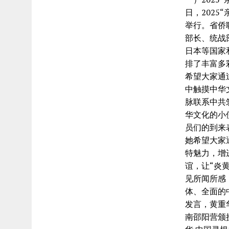
日，2025
举行。省侨
部长、统战
日本等国家
排了丰富多
希望大家通
中触摸中华
脉联系中共
华文化的小
员们的到来
她希望大家
特魅力，增
谊，让“炎
见所闻所感
体、全面的
发言，黄重华
南邵阳营颁授