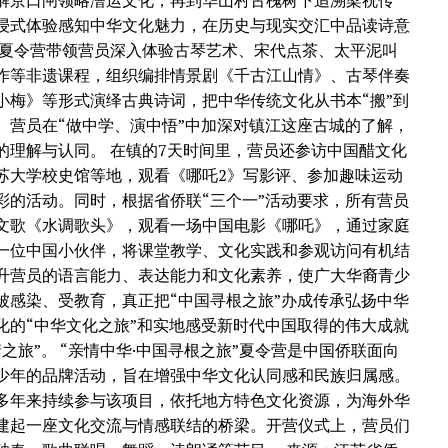
解京口闸领略漕运文化，再到华山村古槐树下追溯梁祝传
浸式体验感知中华文化魅力，在历史与现实交汇中品读诗意
次夏令营带领营员深入体验古琴艺术、宋代点茶、太平泥叫
作等非遗课程，组织编排情景剧《千古江山情》、古琴伴奏
小梅》等形式演绎古典诗词，把中华传统文化从书本“搬”到
。营员在“做中学、演中悟”中加深对镇江这座古城的了解，
的理解与认同。 在镇的7天时间里，营员还参访中国醋文化
苏大学校史馆等地，观看《哪吒2》写影评、参加趣味运动
彩的活动。同时，根据省侨联“三个一”活动要求，所有营员
文歌《水调歌头》，观看一场中国电影《哪吒》，通过家庭
一位中国小伙伴，将课堂教学、文化实践和参观访问有机结
升营员的语言能力、表达能力和文化素养，使广大华裔青少
被感染、受教育，真正把“中国寻根之旅”办成传承弘扬中华
化的“中华文化之旅”和实地感受新时代中国取得的伟大成就
之旅”。 “亲情中华·中国寻根之旅”夏令营是中国侨联面向
少年的品牌活动，旨在增强中华文化认同感和民族归属感。
多年来持续参与该项目，依托地方特色文化资源，为海外华
建起一座文化交流与情感联结的桥梁。开营仪式上，营员们