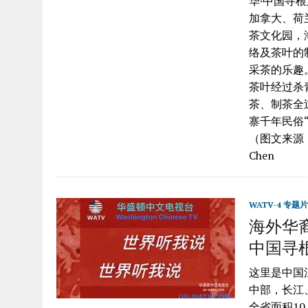
华·中国寻
加拿大、荷
茶文化园，
络及茶叶的
采茶的乐趣
茶叶经过杀
茶、制茶全
寨千年民俗
（图文来源
Chen
WATV-4 专题片
海外华裔
中国寻
这里是中国
中部，长江
全省面积10