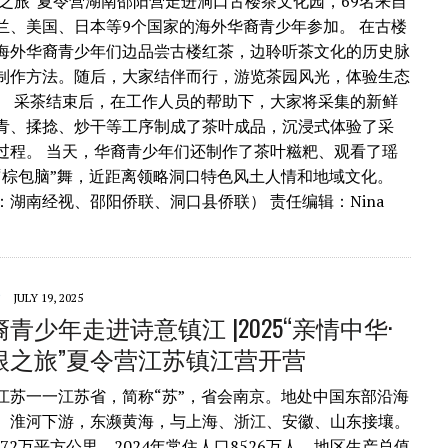
根之旅”夏令营湖南邵阳营走进洞口古楼茶文化园，69名来自
兰、美国、日本等9个国家的海外华裔青少年参加。 在古楼
海外华裔青少年们边品尝古楼红茶，边聆听茶文化的历史脉
制作方法。随后，大家结伴而行，游览茶园风光，体验生态
。 采茶结束后，在工作人员的帮助下，大家将采集的新鲜
青、揉捻、炒干等工序制成了茶叶成品，沉浸式体验了采
过程。 当天，华裔青少年们还制作了茶叶糍粑、观看了瑶
“棕包脑”舞，近距离领略洞口特色风土人情和地域文化。
：湖南经视、邵阳侨联、洞口县侨联） 责任编辑：Nina
JULY 19, 2025
青少年走进诗意镇江 |2025“亲情中华·
根之旅”夏令营江苏镇江营开营
江苏一一江苏省，简称“苏”，省会南京。地处中国东部沿海
、淮河下游，东濒黄海，与上海、浙江、安徽、山东接壤。
.72万平方公里，2024年常住人口8526万人，地区生产总值