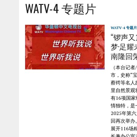
WATV-4 专题片
WATV-4 专题片
“锣声又
梦·足耀
南隆回
（本台记者
市，史称“宝
蔡锷等名人
里自然景观
有16项国
情独特，是
2025年第
回再次举办
展开116
长兼办公室