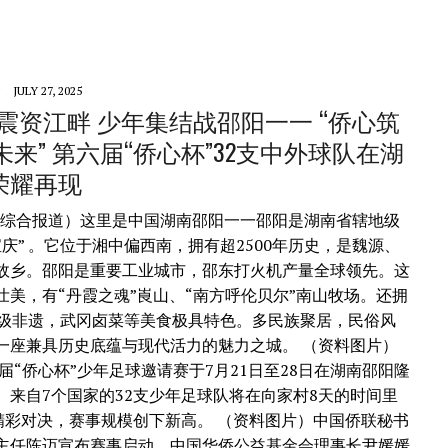
JULY 27, 2025
震资江畔 少年集结战邵阳一一 “侨心筑
未来” 第六届“侨心杯”32支中外球队在湖
荣耀再现
/综合报道）这里是中国湖南邵阳一一邵阳是湖南省辖地级
庆” 。它位于湘中偏西南，拥有超2500年历史，是魏源、
故乡。邵阳是重要工业城市，邵东打火机产量全球领先。这
壮美，有“丹霞之魂”崀山、“南方呼伦贝尔”南山牧场。还拥
家级非遗，武冈卤菜等美食极具特色。多民族聚居，民俗风
一座兼具历史底蕴与现代活力的魅力之城。 （资料图片）
六届“侨心杯”少年足球邀请赛于7月21日至28日在湖南邵阳隆
。来自7个国家的32支少年足球队将在向家村8天的时间里
场精彩对决，赛事规模创下新高。 （资料图片）中国侨联秘书
主任陈迈宣布赛事启动，中国华侨公益基金会理事长尹媛媛