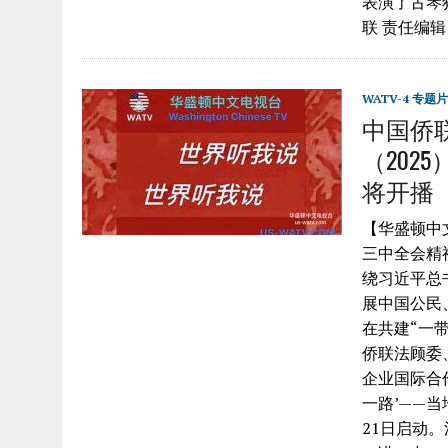
表演了古琴
联 责任编辑：
WATV-4 专题片
中国侨
（202
将开播
【华盛顿中
三中全会精
绕习近平总
展中国公民
在共建“一
侨联法顾委
企业国际合
一路’——当
21日启动