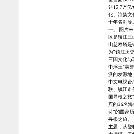
达13.7
化、淮扬文
千年名刹等
一。 图片
区是镇江三
山慈寿塔是
为“镇江历
三国文化与
中浮玉”美
派的发源地
中文电视台/
联、镇江市
国寻根之旅
宾的36名
诗”的国家
寻根之旅。 
主题，从登