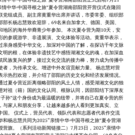
“亲情中华·中国寻根之旅”夏令营湖南邵阳营开营仪式在隆回
联党组成员、副主席黄重华出席并讲话，市委常委、组织部
部部长杨志慧致欢迎辞，69名来自加拿大、德国、美国、
和地区的海外华裔青少年参加。 本次夏令营为期10天，安
彩的参观游学、非遗展演、文化体验等活动。黄重华表示，
过亲身感受中华文化，加深对中国的了解，在探访千年文脉
文明的根，在体验非遗技艺中感悟湖湘文化的魂，在加深血
筑民族复兴的梦，接过文化交流的接力棒，努力成为传播中
使者，为传承文化、增进中外友谊贡献力量。 杨志慧对营
表示热烈欢迎，并介绍了邵阳的历史文化和经济发展情况。
通过夏令营近距离领略邵阳的风土人情，感受湖湘文化的独
进对祖（籍）国的文化认同、根脉认同，因邵阳结下深厚友
黄子孙”这个身份成为最温暖的纽带，并将自己在夏令营的所
，与家人和朋友分享，让越来越多的人看到更加真实、立
中国。 仪式上，营员代表、领队代表和志愿者代表作交流
和杨志慧共同为2025“亲情中华·中国寻根之旅”夏令营湖
营旗。（系列活动新闻链接二）7月23日，2025“亲情中