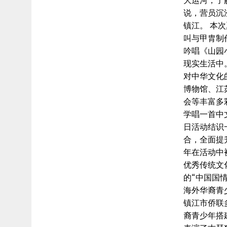
大运河，了
说，营员沉
镇江。 本
叫与甲胄制
吟唱《山园
现实生活中
对中华文化
博物馆、江
会等丰富多
学唱一首中
日活动结识
合，全面提
年在活动中
优秀传统文
的“中国国情
海外华裔青
镇江市侨联
裔青少年搭