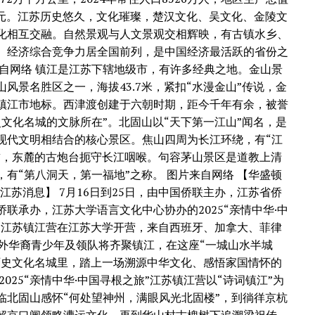
万亿元。江苏历史悠久，文化璀璨，楚汉文化、吴文化、金陵文
化相互交融。自然景观与人文景观交相辉映，有古镇水乡、
。经济综合竞争力居全国前列，是中国经济最活跃的省份之
来自网络 镇江是江苏下辖地级市，有许多经典之地。金山景
山风景名胜区之一，海拔43.7米，紧扣“水漫金山”传说，金
镇江市地标。西津渡创建于六朝时期，距今千年有余，被誉
史文化名城的文脉所在”。北固山以“天下第一江山”闻名，是
现代文明相结合的核心景区。焦山四周为长江环绕，有“江
誉，东麓的古炮台扼守长江咽喉。句容茅山景区是道教上清
，有“第八洞天，第一福地”之称。 图片来自网络 【华盛顿
江苏消息】 7月16日到25日，由中国侨联主办，江苏省侨
侨联承办，江苏大学语言文化中心协办的2025“亲情中华·中
”江苏镇江营在江苏大学开营，来自西班牙、加拿大、菲律
海外华裔青少年及领队将齐聚镇江，在这座“一城山水半城
历史文化名城里，踏上一场溯源中华文化、感悟家国情怀的
2025“亲情中华·中国寻根之旅”江苏镇江营以“诗词镇江”为
临北固山感怀“何处望神州，满眼风光北固楼”，到徜徉京杭