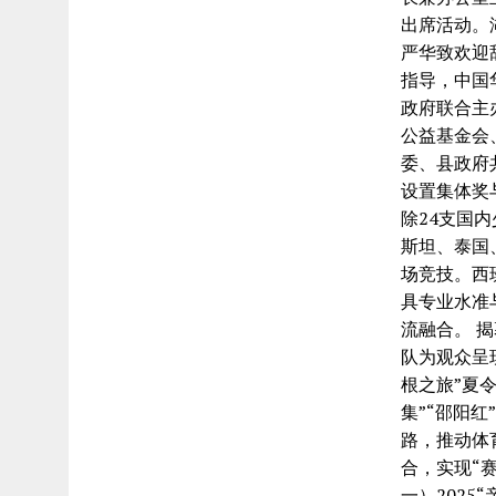
出席活动。
严华致欢迎
指导，中国
政府联合主
公益基金会
委、县政府
设置集体奖
除24支国
斯坦、泰国
场竞技。西
具专业水准
流融合。 
队为观众呈
根之旅”夏
集”“邵阳
路，推动体
合，实现“
一）2025