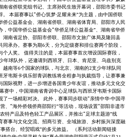
湖南省侨联党组书记、主席孙民生致开幕词，邵阳市委书记
辞。 本届赛事以“侨心筑梦·足耀未来”为主题，由中国侨联
华侨公益基金会、湖南省侨联、湖南省体育局、邵阳市人民
办，中国华侨公益基金会“华侨足球公益基金”、湖南省华侨
、湖南省足协、邵阳市侨联、邵阳市文旅广体局及隆回县
共同承办。赛事为期6天，分为定级赛和排位赛两个阶段，
与个人奖。 值得关注的是，本届赛事首次增设国际赛段，
内少年球队外，还邀请到西班牙、日本、肯尼亚、乌兹别克
、越南等6个国家的球队，与北京、湖南的2支少年球队同
班牙韦斯卡俱乐部青训教练将全程参与执裁指导，让赛事兼
与国际视野，进一步增进各国青少年友谊，推动多元文化交
揭幕赛中，中国湖南省青训中心足球队与西班牙韦斯卡国际
现了一场精彩对决。 此外，赛事同步联动“亲情中华·中国寻
令营、“海外侨领侨商邵阳行”等活动，现场设置“邵阳非遗市
红”农特产品及特色轻工产品展区，并推出“足球主题游”线
育赛事与文化交流、招商引资、全域旅游、乡村振兴深度融
赛事搭台、经贸唱戏”的多元效益。 （系列活动新闻链接
“亲情中华·中国寻根之旅”夏令营湖南邵阳营正式启动7月21