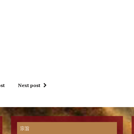
st
Next post
宗旨